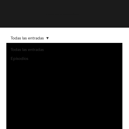
En onda con la sostenibilidad
Todas las entradas
Todas las entradas
Episodios