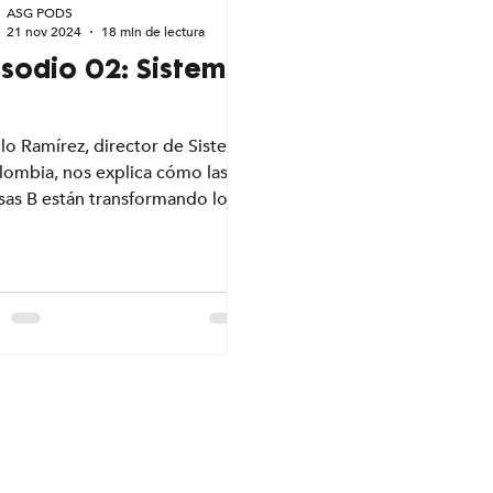
ASG PODS
21 nov 2024
18 min de lectura
isodio 02: Sistema
lo Ramírez, director de Sistema
lombia, nos explica cómo las
sas B están transformando los
ios más allá de lo financiero.