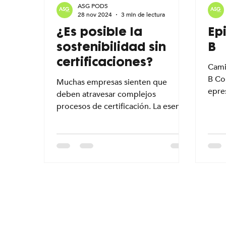
ASG PODS
28 nov 2024
3 min de lectura
¿Es posible la
Ep
sostenibilidad sin
B
certificaciones?
Cami
B Co
Muchas empresas sienten que
epre
deben atravesar complejos
negoc
procesos de certificación. La esencia
del Sistema B: Hacer el bien,
certificado o no.