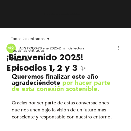
En onda con la sostenibilidad
Todas las entradas
ASG PODS
28 ene 2025
2 min de lectura
Todas las entradas
¡Bienvenido 2025!
Episodios
Episodios 1, 2 y 3 ✨
Queremos finalizar este año 
agradeciéndote 
por hacer parte 
de esta conexión sostenible.
Gracias por ser parte de estas conversaciones 
que nos unen bajo la visión de un futuro más 
consciente y responsable con nuestro entorno.